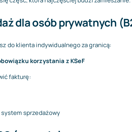
 się część, która najczęściej budzi zamieszanie.
daż dla osób prywatnych (
esz do klienta indywidualnego za granicą:
obowiązku korzystania z KSeF
ić fakturę:
j system sprzedażowy