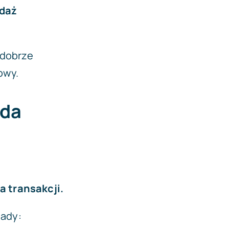
edaż
 dobrze
owy.
ada
a transakcji.
sady: