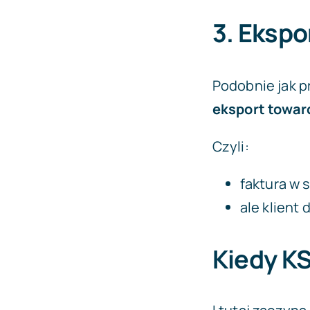
3. Ekspo
Podobnie jak p
eksport towaró
Czyli:
faktura w 
ale klient 
Kiedy K