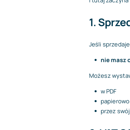
I tutaj zaczyna
1. Sprze
Jeśli sprzedaj
nie masz 
Możesz wystaw
w PDF
papierowo
przez swó