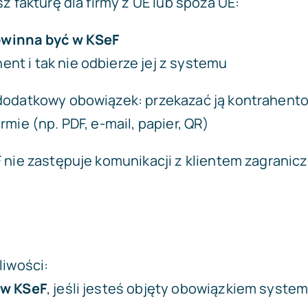
z fakturę dla firmy z UE lub spoza UE:
owinna być w KSeF
ent i tak nie odbierze jej z systemu
dodatkowy obowiązek: przekazać ją kontrahent
mie (np. PDF, e-mail, papier, QR)
 nie zastępuje komunikacji z klientem zagranic
liwości:
 w KSeF
, jeśli jesteś objęty obowiązkiem system