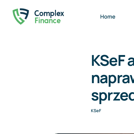
Przejdź
do
Home
zawartości
KSeF a
napra
sprze
KSeF