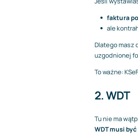
Jeśli wystawias
faktura p
ale kontrah
Dlatego masz 
uzgodnionej for
To ważne: KSeF
2. WDT
Tu nie ma wątp
WDT musi być