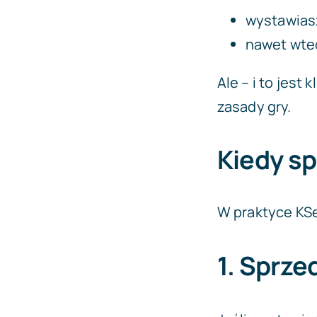
wystawiasz
nawet wted
Ale – i to jest
zasady gry.
Kiedy sp
W praktyce KSe
1. Sprze