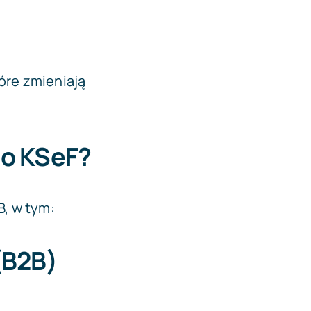
tóre zmieniają
do KSeF?
B, w tym:
(B2B)