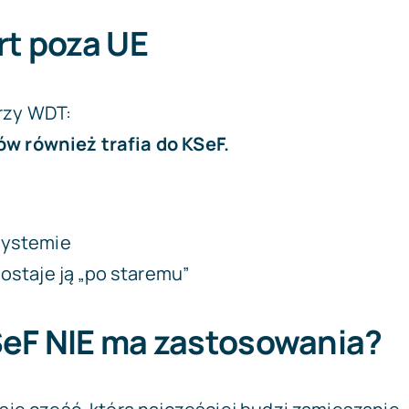
rt poza UE
rzy WDT:
w również trafia do KSeF.
systemie
dostaje ją „po staremu”
SeF NIE ma zastosowania?