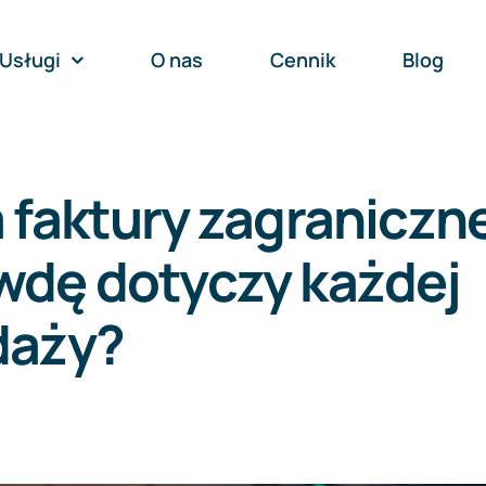
Usługi
O nas
Cennik
Blog
 faktury zagraniczne
wdę dotyczy każdej
daży?