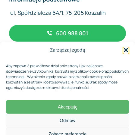
ul. Spółdzielcza 6A/1, 75-205 Koszalin
600 988 801
Zarządzaj zgodą
biuro@complexfinance.pl
Aby zapewnić prawidłowe działanie strony i jak najlepsze
doświadczenie użytkownika, korzystamy z plików cookie oraz podobnych
technologii. Wyrażenie zgody pozwala nam analizować sposób
korzystania ze strony i dostosowywać jej funkcje. Brak zgody może
© 2026 • Biuro Rachunkowe Complex Finance
ograniczyć dostęp do niektórych funkcjonalności.
Akceptuję
Odmów
Wróć do góry
Zobacz preferencje