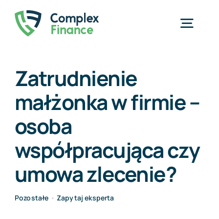
Przejdź
do
Togg
zawartości
Navig
Home
Zatrudnienie
małżonka w firmie –
Usługi
osoba
O nas
współpracująca czy
Cennik
umowa zlecenie?
Blog
Pozostałe
•
Zapytaj eksperta
Kontakt