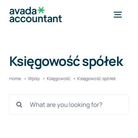
Przejdź
do
Togg
zawartości
Navig
Home
Księgowość spółek
Usługi
Home
Wpisy
Księgowość
Księgowość spółek
O nas
Szukaj
Cennik
Blog