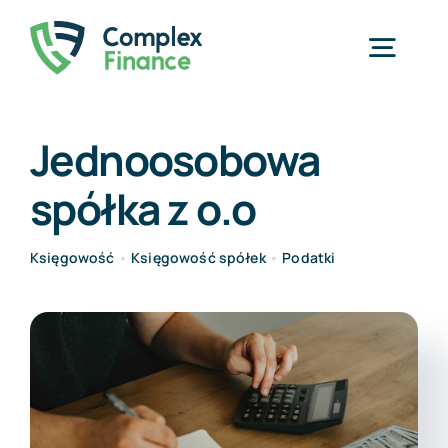
Przejdź
do
Togg
zawartości
Navig
Home
Jednoosobowa
spółka z o.o
Usługi
O nas
Księgowość
•
Księgowość spółek
•
Podatki
Cennik
Blog
Kontakt