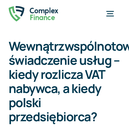
Przejdź
do
Togg
zawartości
Navig
Home
Wewnątrzwspólnoto
świadczenie usług –
Usługi
kiedy rozlicza VAT
O nas
nabywca, a kiedy
Cennik
polski
Blog
przedsiębiorca?
Kontakt