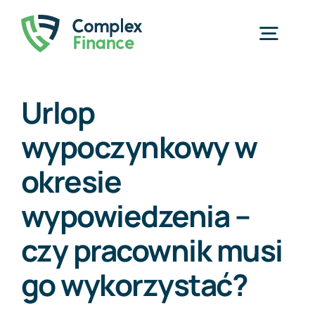
Przejdź
do
Togg
zawartości
Navig
Home
Urlop
wypoczynkowy w
Usługi
okresie
O nas
wypowiedzenia –
Cennik
czy pracownik musi
Blog
go wykorzystać?
Kontakt