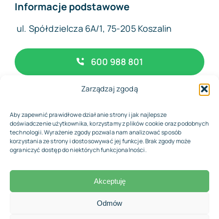
Informacje podstawowe
ul. Spółdzielcza 6A/1, 75-205 Koszalin
600 988 801
Zarządzaj zgodą
biuro@complexfinance.pl
Aby zapewnić prawidłowe działanie strony i jak najlepsze
doświadczenie użytkownika, korzystamy z plików cookie oraz podobnych
technologii. Wyrażenie zgody pozwala nam analizować sposób
korzystania ze strony i dostosowywać jej funkcje. Brak zgody może
© 2026 • Biuro Rachunkowe Complex Finance
ograniczyć dostęp do niektórych funkcjonalności.
Akceptuję
Odmów
Wróć do góry