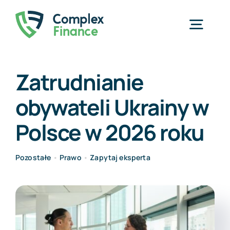
Przejdź
do
Togg
zawartości
Navig
Home
Zatrudnianie
obywateli Ukrainy w
Usługi
Polsce w 2026 roku
O nas
Pozostałe
•
Prawo
•
Zapytaj eksperta
Cennik
Blog
Kontakt