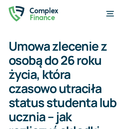
Przejdź
do
Togg
zawartości
Navig
Home
Umowa zlecenie z
osobą do 26 roku
Usługi
życia, która
O nas
czasowo utraciła
Cennik
status studenta lub
Blog
ucznia – jak
Kontakt